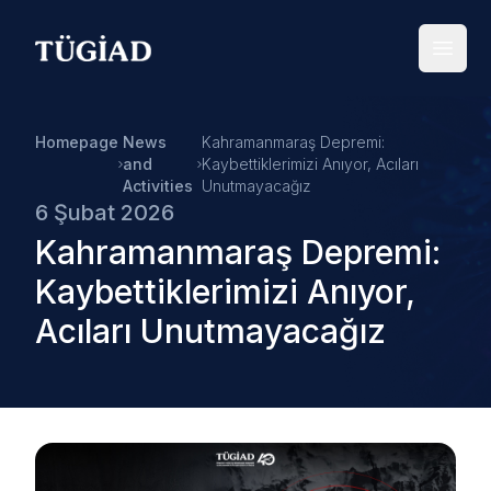
Your Company
Open
Homepage
News
Kahramanmaraş Depremi:
and
Kaybettiklerimizi Anıyor, Acıları
Activities
Unutmayacağız
6 Şubat 2026
Kahramanmaraş Depremi:
Kaybettiklerimizi Anıyor,
Acıları Unutmayacağız