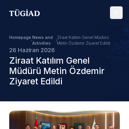
Your Company
Open
Homepage
News and
Ziraat Katılım Genel Müdürü
Activities
Metin Özdemir Ziyaret Edildi
26 Haziran 2026
Ziraat Katılım Genel
Müdürü Metin Özdemir
Ziyaret Edildi