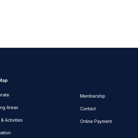
 Map
orate
Membership
ng Areas
Contact
& Activities
Online Payment
mation