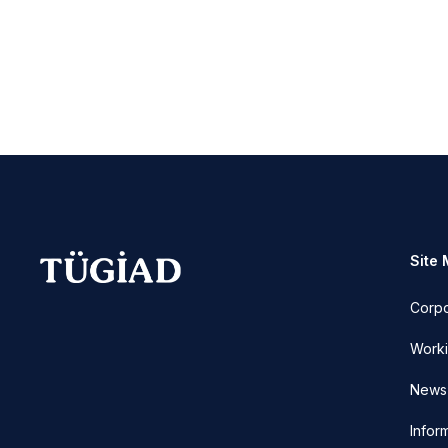
Site
Corp
Worki
News 
Infor