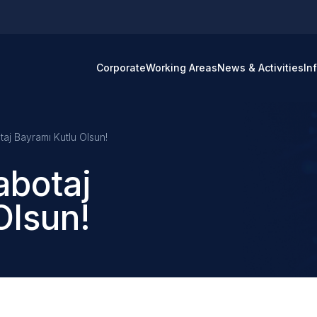
Corporate
Working Areas
News & Activities
In
taj Bayramı Kutlu Olsun!
abotaj
Olsun!