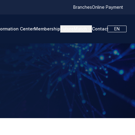
Branches
Online Payment
formation Center
Membership
FutureMatch
Contact
EN