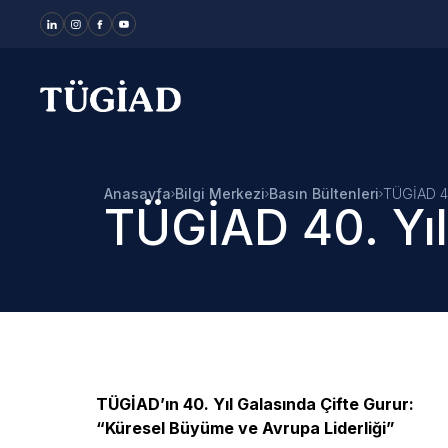
Your Company
Anasayfa
Bilgi Merkezi
Basın Bültenleri
TÜGİAD 40
TÜGİAD 40. Yıl
TÜGİAD’ın 40. Yıl Galasında Çifte Gurur:
“Küresel Büyüme ve Avrupa Liderliği”