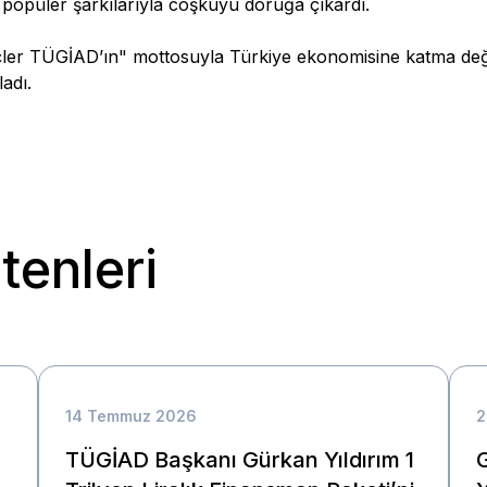
 popüler şarkılarıyla coşkuyu doruğa çıkardı.
çler TÜGİAD’ın" mottosuyla Türkiye ekonomisine katma değ
adı.
tenleri
14 Temmuz 2026
2
TÜGİAD Başkanı Gürkan Yıldırım 1