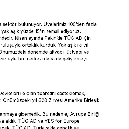
a sektör bulunuyor. Üyelerimiz 100’den fazla
 yaklaşık yüzde 15’ini temsil ediyoruz.
rindedir. Nisan ayında Pekin’de TÜGİAD Çin
uruluşuyla ortaklık kurduk. Yaklaşık iki yıl
k. Önümüzdeki dönemde altyapı, üstyapı ve
 zirveyle bu merkezi daha da geliştirmeyi
letleri ile olan ticaretini desteklemek,
k. Önümüzdeki yıl G20 Zirvesi Amerika Birleşik
ılanmaya gidemedik. Bu nedenle, Avrupa Birliği
na’ya aldık. TÜGİAD ve YES for Europe
rilecek. TÜGİAD, Türkiye’de gençlik ve