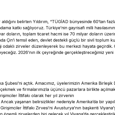
ldığını belirten Yıldırım, “TÜGİAD bünyesinde 60’tan fazl
dama katkı sağlıyoruz. Türkiye’nin gayrisafi milli hasılasının
ar doların, toplam ticaret hacmi ise 70 milyar doların üze
nda Çin’i temsil eden, devlet destekli güçlü bir sivil toplum k
rji odaklı zirveler düzenleyerek bu merkezi hayata geçirdi
leyeceğiz. 2026’nın ilk çeyreğinde gerçekleştireceğimiz yeni
Şubesi’ni açtık. Amacımız, üyelerimizin Amerika Birleşik Dev
ım çekmek ve firmalarımızla üçüncü pazarlara birlikte açılma
şimciler İttifakı olarak her yıl zirvenin
z. Ancak yaşanan belirsizlikler nedeniyle Amerika’da bir yap
irişimciler İttifakı Zirvesi’ni Avusturya’nın başkenti Viya
 en önemli zirvelerden biri gelecek yıl Viyana’da gerçekleşti