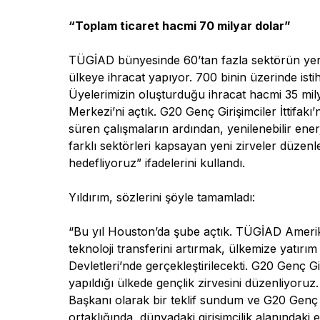
“Toplam ticaret hacmi 70 milyar dolar”
TÜGİAD bünyesinde 60’tan fazla sektörün yer a
ülkeye ihracat yapıyor. 700 binin üzerinde istih
Üyelerimizin oluşturduğu ihracat hacmi 35 mily
Merkezi’ni açtık. G20 Genç Girişimciler İttifakı’
süren çalışmaların ardından, yenilenebilir ene
farklı sektörleri kapsayan yeni zirveler düzen
hedefliyoruz” ifadelerini kullandı.
Yıldırım, sözlerini şöyle tamamladı:
“Bu yıl Houston’da şube açtık. TÜGİAD Amerika 
teknoloji transferini artırmak, ülkemize yatır
Devletleri’nde gerçekleştirilecekti. G20 Genç Giri
yapıldığı ülkede gençlik zirvesini düzenliyoru
Başkanı olarak bir teklif sundum ve G20 Genç G
ortaklığında, dünyadaki girişimcilik alanındaki