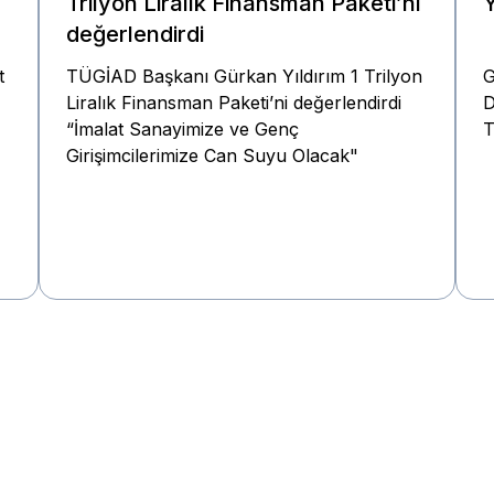
Trilyon Liralık Finansman Paketi’ni
değerlendirdi
t
TÜGİAD Başkanı Gürkan Yıldırım 1 Trilyon
G
Liralık Finansman Paketi’ni değerlendirdi
D
“İmalat Sanayimize ve Genç
T
Girişimcilerimize Can Suyu Olacak"