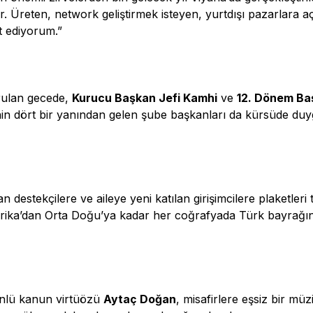
idir. Üreten, network geliştirmek isteyen, yurtdışı pazarlara
t ediyorum.”
rulan gecede,
Kurucu Başkan Jefi Kamhi
ve
12. Dönem Ba
’nin dört bir yanından gelen şube başkanları da kürsüde duyg
estekçilere ve aileye yeni katılan girişimcilere plaketleri 
merika’dan Orta Doğu’ya kadar her coğrafyada Türk bayrağ
nlü kanun virtüözü
Aytaç Doğan
, misafirlere eşsiz bir müz