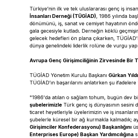
Türkiye’nin ilk ve tek uluslararası genç iş insa
İnsanları Derneği (TÜGİAD)
, 1986 yılında ba
dönümünü, iş, sanat ve cemiyet hayatının önde g
gala gecesiyle kutladı. Derneğin köklü geçmişi
gelecek hedefleri ön plana çıkarken, TÜGİAD’
dünya genelindeki liderlik rolüne de vurgu yapı
Avrupa Genç Girişimciliğinin Zirvesinde Bir T
TÜGİAD Yönetim Kurulu Başkanı
Gürkan Yıld
TÜGİAD’ın başarılarını anlatırken şu ifadelere 
"1986'da atılan o sağlam tohum, bugün dev bir 
şubelerimizle
Türk genç iş dünyasının sesini dü
ticaret heyetleriyle üyelerimizin ve iş insanla
şubelerle küresel bir ağ kurmakla kalmadık; 
Girişimciler Konfederasyonu) Başkanlığını
üs
Enterprises Europe) Başkan Yardımcılığına
s