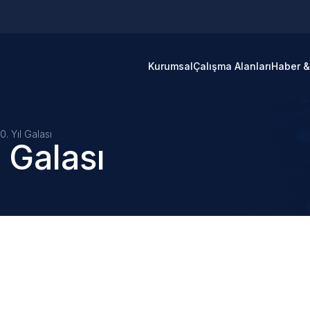
Kurumsal
Çalışma Alanları
Haber & 
. Yıl Galası
 Galası