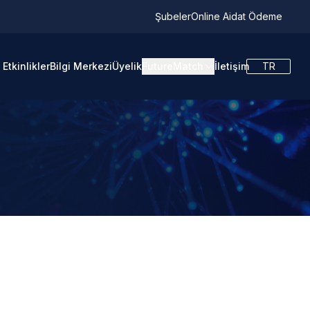
Şubeler
Online Aidat Ödeme
Etkinlikler
Bilgi Merkezi
Üyelik
FutureMatch
İletişim
TR