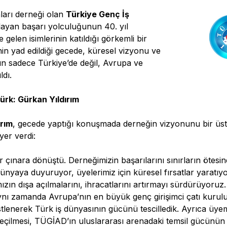
nları derneği olan
Türkiye Genç İş
şlayan başarı yolculuğunun 40. yıl
elen isimlerinin katıldığı görkemli bir
nin yad edildiği gecede, küresel vizyonu ve
ın sadece Türkiye’de değil, Avrupa ve
ldı.
ürk: Gürkan Yıldırım
ırım
, gecede yaptığı konuşmada derneğin vizyonunu bir üst se
yer verdi:
çınara dönüştü. Derneğimizin başarılarını sınırların ötesin
nyaya duyuruyor, üyelerimiz için küresel fırsatlar yaratıyo
rımızın dışa açılmalarını, ihracatlarını artırmayı sürdürüyo
aynı zamanda Avrupa’nın en büyük genç girişimci çatı kuru
tlenerek Türk iş dünyasının gücünü tescilledik. Ayrıca üye
eçilmesi, TÜGİAD’ın uluslararası arenadaki temsil gücünün 