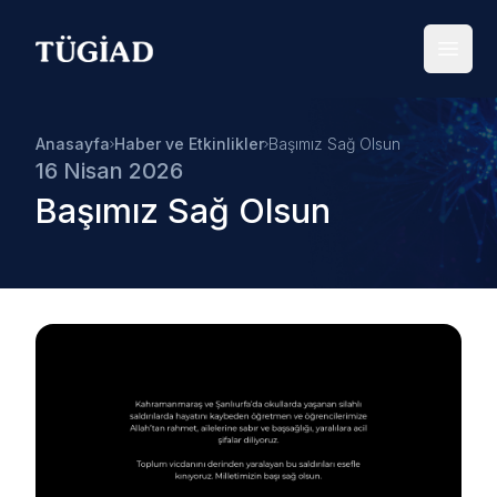
Your Company
Open
Anasayfa
Haber ve Etkinlikler
Başımız Sağ Olsun
16 Nisan 2026
Başımız Sağ Olsun