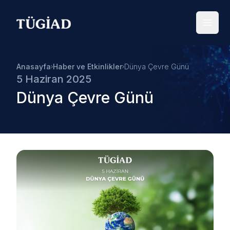
Your Company
Open
Anasayfa
Haber ve Etkinlikler
Dünya Çevre Günü
5 Haziran 2025
Dünya Çevre Günü