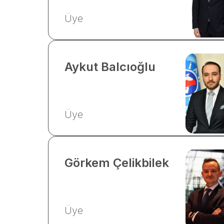
Üye
Aykut
Balcıoğlu
Üye
Görkem
Çelikbilek
Üye