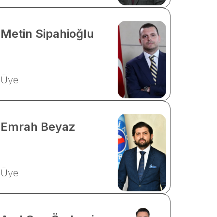
Metin
Sipahioğlu
Üye
Emrah
Beyaz
Üye