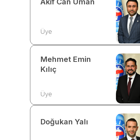
Akif Can
Uman
Üye
Mehmet Emin
Kılıç
Üye
Doğukan
Yalı