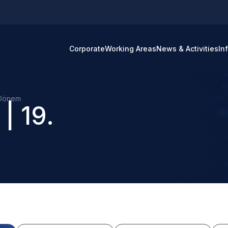
Corporate
Working Areas
News & Activities
In
 Dönem
| 19.