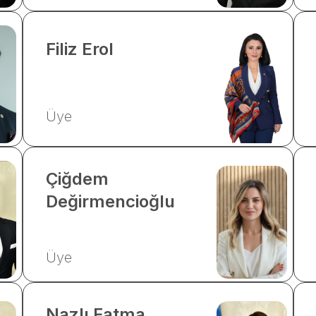
Filiz
Erol
Üye
Çiğdem
Değirmencioğlu
Üye
Nazlı Fatma