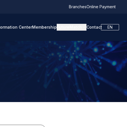
Branches
Online Payment
formation Center
Membership
FutureMatch
Contact
EN