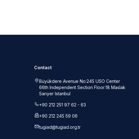
Contact
Büyükdere Avenue No:245 USO Center
66th Independent Section Floor:18 Maslak
Sarıyer Istanbul
+90 212 251 97 62 - 63
+90 212 245 59 06
tugiad@tugiad.org.tr