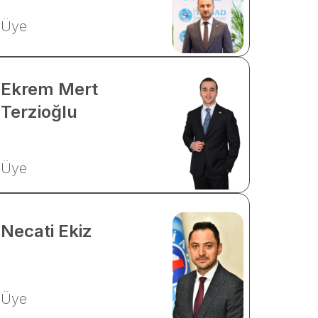
Üye
Ekrem Mert
Terzioğlu
Üye
Necati
Ekiz
Üye