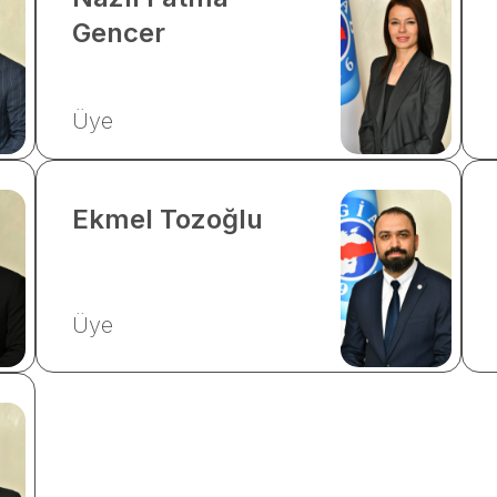
Gencer
Üye
Ekmel
Tozoğlu
Üye