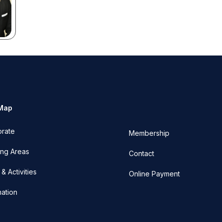
 Map
orate
Membership
ng Areas
Contact
& Activities
Online Payment
mation