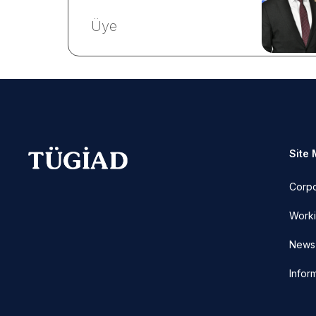
Üye
Site
Corp
Worki
News 
Infor