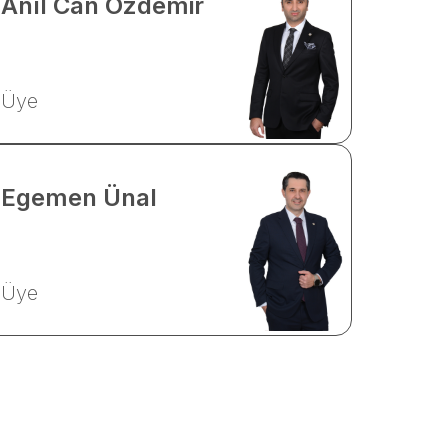
Anıl Can
Özdemir
Üye
Egemen
Ünal
Üye