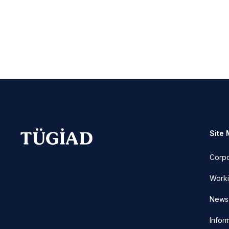
Site
Corp
Worki
News 
Infor