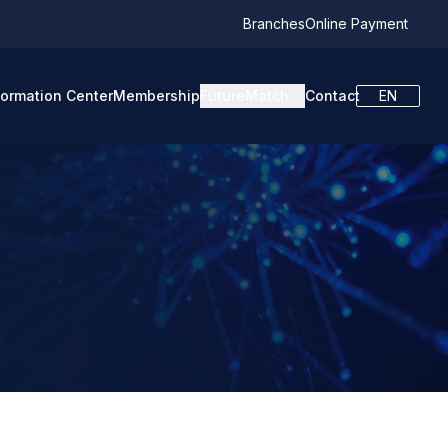
Branches
Online Payment
formation Center
Membership
FutureMatch
Contact
EN