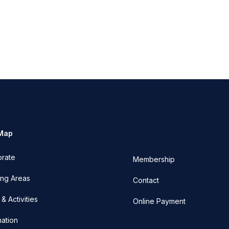
 Map
orate
Membership
ng Areas
Contact
& Activities
Online Payment
mation