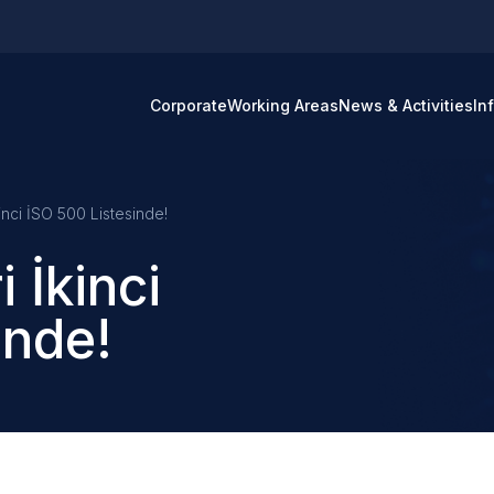
Corporate
Working Areas
News & Activities
In
nci İSO 500 Listesinde!
 İkinci
inde!