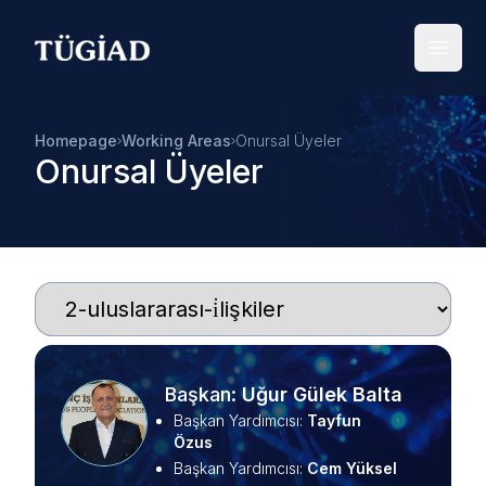
Your Company
Open
Homepage
Working Areas
Onursal Üyeler
Onursal Üyeler
Başkan
:
Uğur Gülek
Balta
Başkan Yardımcısı
:
Tayfun
Özus
Başkan Yardımcısı
:
Cem
Yüksel