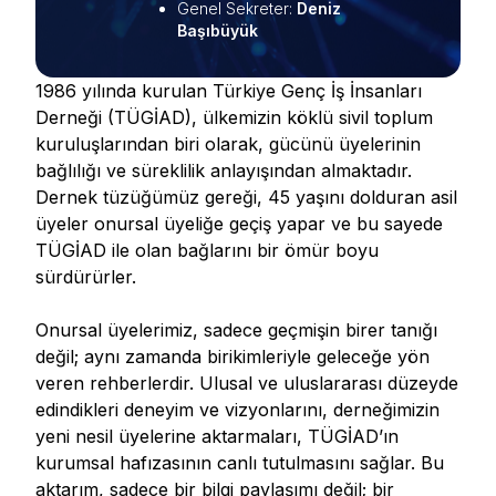
Genel Sekreter
:
Deniz
Başıbüyük
1986 yılında kurulan Türkiye Genç İş İnsanları
Derneği (TÜGİAD), ülkemizin köklü sivil toplum
kuruluşlarından biri olarak, gücünü üyelerinin
bağlılığı ve süreklilik anlayışından almaktadır.
Dernek tüzüğümüz gereği, 45 yaşını dolduran asil
üyeler onursal üyeliğe geçiş yapar ve bu sayede
TÜGİAD ile olan bağlarını bir ömür boyu
sürdürürler.
Onursal üyelerimiz, sadece geçmişin birer tanığı
değil; aynı zamanda birikimleriyle geleceğe yön
veren rehberlerdir. Ulusal ve uluslararası düzeyde
edindikleri deneyim ve vizyonlarını, derneğimizin
yeni nesil üyelerine aktarmaları, TÜGİAD’ın
kurumsal hafızasının canlı tutulmasını sağlar. Bu
aktarım, sadece bir bilgi paylaşımı değil; bir