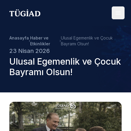
Your Company
Open
Anasayfa
Haber ve
Ulusal Egemenlik ve Çocuk
Etkinlikler
Bayramı Olsun!
23 Nisan 2026
Ulusal Egemenlik ve Çocuk
Bayramı Olsun!