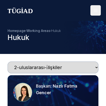
Your Company
Open
Homepage
Working Areas
Hukuk
Hukuk
Başkan
:
Nazlı Fatma
Gencer